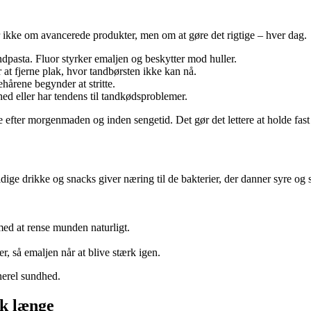
 ikke om avancerede produkter, men om at gøre det rigtige – hver dag.
ndpasta. Fluor styrker emaljen og beskytter mod huller.
at fjerne plak, hvor tandbørsten ikke kan nå.
tehårene begynder at stritte.
hed eller har tendens til tandkødsproblemer.
ge efter morgenmaden og inden sengetid. Det gør det lettere at holde fast 
ldige drikke og snacks giver næring til de bakterier, der danner syre og
med at rense munden naturligt.
r, så emaljen når at blive stærk igen.
nerel sundhed.
æk længe