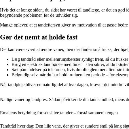
Hvis det er længe siden, du sidst har været til tandlæge, er det en god
begyndende problemer, før de udvikler sig.
Mange oplever, at et tandeftersyn giver ny motivation til at passe bedre 
Gør det nemt at holde fast
Det kan være svært at ændre vaner, men der findes små tricks, der hjæl
Læg tandtråd eller mellemrumsbørster synligt frem, så du husker
Brug en elektrisk tandbørste med timer – den sikrer, at du børste
Sæt påmindelser på telefonen, hvis du ofte glemmer aftenbørstni
Beløn dig selv, når du har holdt rutinen i en periode – for eksemp
Når tandpleje bliver en naturlig del af hverdagen, kræver det mindre vil
Natlige vaner og tandpres: Sådan påvirker de din tandsundhed, mens d
Emaljens betydning for sensitive tænder – forstå sammenhængen
Tandtråd hver dag: Den lille vane, der giver et sundere smil på lang sig