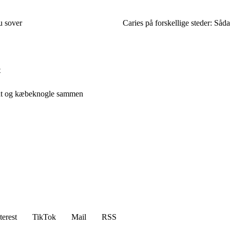
u sover
Caries på forskellige steder: Såd
t
ment og kæbeknogle sammen
terest
TikTok
Mail
RSS