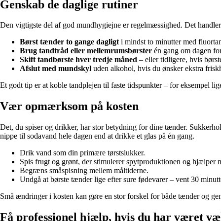
Genskab de daglige rutiner
Den vigtigste del af god mundhygiejne er regelmæssighed. Det handler
Børst tænder to gange dagligt
i mindst to minutter med fluorta
Brug tandtråd eller mellemrumsbørster
én gang om dagen for 
Skift tandbørste hver tredje måned
– eller tidligere, hvis børs
Afslut med mundskyl
uden alkohol, hvis du ønsker ekstra frisk
Et godt tip er at koble tandplejen til faste tidspunkter – for eksempel li
Vær opmærksom på kosten
Det, du spiser og drikker, har stor betydning for dine tænder. Sukkerho
nippe til sodavand hele dagen end at drikke et glas på én gang.
Drik vand som din primære tørstslukker.
Spis frugt og grønt, der stimulerer spytproduktionen og hjælper 
Begræns småspisning mellem måltiderne.
Undgå at børste tænder lige efter sure fødevarer – vent 30 minutte
Små ændringer i kosten kan gøre en stor forskel for både tænder og ge
Få professionel hjælp, hvis du har været v