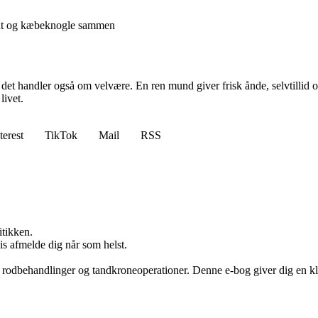
ment og kæbeknogle sammen
t handler også om velvære. En ren mund giver frisk ånde, selvtillid og 
livet.
terest
TikTok
Mail
RSS
itikken.
vis afmelde dig når som helst.
, rodbehandlinger og tandkroneoperationer. Denne e-bog giver dig en kl