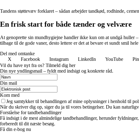
Tandens støttevæv forklaret – sådan arbejder tandkød, rodhinde, ce
En frisk start for både tænder og velvære
At genoprette sin mundhygiejne handler ikke kun om at undgå huller – de
tilbage til de gode vaner, desto lettere er det at bevare et sundt smil hele 
Del med omtanke
X
Facebook
Instagram
LinkedIn
YouTube
Pin
Vil du have nyt fra os? Tilmeld dig her
Din nye yndlingsmail – fyldt med indsigt og konkrete råd.
Din mail
Kom med
Jeg samtykker til behandlingen af mine oplysninger i henhold til pol
Når du skriver dig op, siger du ja til vores betingelser. Du kan naturlig
Forståelse for tandbehandlinger
Få indsigt i de mest almindelige tandbehandlinger, herunder fyldninger
forberedt til dit næste besøg.
Få din e-bog nu