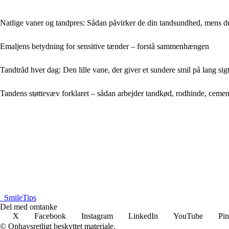
Natlige vaner og tandpres: Sådan påvirker de din tandsundhed, mens d
Emaljens betydning for sensitive tænder – forstå sammenhængen
Tandtråd hver dag: Den lille vane, der giver et sundere smil på lang sig
Tandens støttevæv forklaret – sådan arbejder tandkød, rodhinde, ce
_
SmileTips
Del med omtanke
X
Facebook
Instagram
LinkedIn
YouTube
Pin
© Ophavsretligt beskyttet materiale.