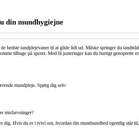
 du din mundhygiejne
de bedste tandplejevaner til at glide lidt ud. Måske springer du tandtråde
t komme tilbage på sporet. Med få justeringer kan du hurtigt genoprett
værende mundpleje. Spørg dig selv:
ler misfarvninger?
re dig. Hvis du er i tvivl om, hvordan din mundsundhed egentlig står til,