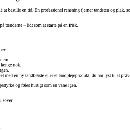
 idé at bestille en tid. En professionel rensning fjerner tandsten og pl
på tænderne – lidt som at starte på en frisk.
per:
 dem.
r længe nok.
ngen.
el med en ny tandbørste eller et tandplejeprodukt, du har lyst til at prøv
jestyrke og føles hurtigt som en vane igen.
u sover
t