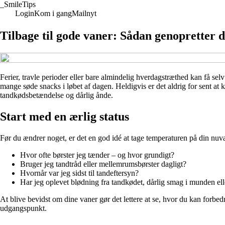
_
SmileTips
Login
Kom i gang
Mailnyt
Tilbage til gode vaner: Sådan genopretter
Ferier, travle perioder eller bare almindelig hverdagstræthed kan få selv 
mange søde snacks i løbet af dagen. Heldigvis er det aldrig for sent a
tandkødsbetændelse og dårlig ånde.
Start med en ærlig status
Før du ændrer noget, er det en god idé at tage temperaturen på din nu
Hvor ofte børster jeg tænder – og hvor grundigt?
Bruger jeg tandtråd eller mellemrumsbørster dagligt?
Hvornår var jeg sidst til tandeftersyn?
Har jeg oplevet blødning fra tandkødet, dårlig smag i munden el
At blive bevidst om dine vaner gør det lettere at se, hvor du kan forbed
udgangspunkt.