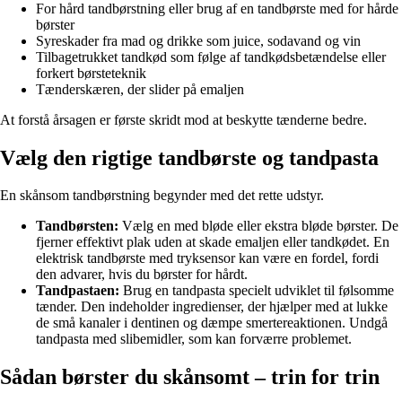
For hård tandbørstning eller brug af en tandbørste med for hårde
børster
Syreskader fra mad og drikke som juice, sodavand og vin
Tilbagetrukket tandkød som følge af tandkødsbetændelse eller
forkert børsteteknik
Tænderskæren, der slider på emaljen
At forstå årsagen er første skridt mod at beskytte tænderne bedre.
Vælg den rigtige tandbørste og tandpasta
En skånsom tandbørstning begynder med det rette udstyr.
Tandbørsten:
Vælg en med bløde eller ekstra bløde børster. De
fjerner effektivt plak uden at skade emaljen eller tandkødet. En
elektrisk tandbørste med tryksensor kan være en fordel, fordi
den advarer, hvis du børster for hårdt.
Tandpastaen:
Brug en tandpasta specielt udviklet til følsomme
tænder. Den indeholder ingredienser, der hjælper med at lukke
de små kanaler i dentinen og dæmpe smertereaktionen. Undgå
tandpasta med slibemidler, som kan forværre problemet.
Sådan børster du skånsomt – trin for trin