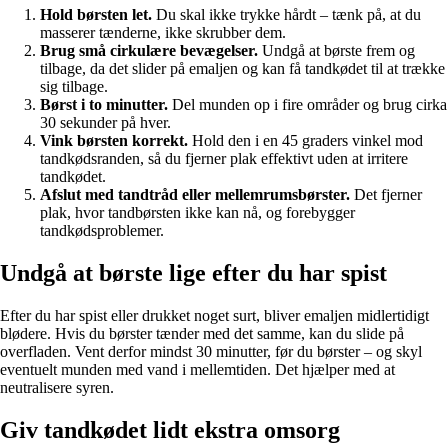
Hold børsten let.
Du skal ikke trykke hårdt – tænk på, at du
masserer tænderne, ikke skrubber dem.
Brug små cirkulære bevægelser.
Undgå at børste frem og
tilbage, da det slider på emaljen og kan få tandkødet til at trække
sig tilbage.
Børst i to minutter.
Del munden op i fire områder og brug cirka
30 sekunder på hver.
Vink børsten korrekt.
Hold den i en 45 graders vinkel mod
tandkødsranden, så du fjerner plak effektivt uden at irritere
tandkødet.
Afslut med tandtråd eller mellemrumsbørster.
Det fjerner
plak, hvor tandbørsten ikke kan nå, og forebygger
tandkødsproblemer.
Undgå at børste lige efter du har spist
Efter du har spist eller drukket noget surt, bliver emaljen midlertidigt
blødere. Hvis du børster tænder med det samme, kan du slide på
overfladen. Vent derfor mindst 30 minutter, før du børster – og skyl
eventuelt munden med vand i mellemtiden. Det hjælper med at
neutralisere syren.
Giv tandkødet lidt ekstra omsorg