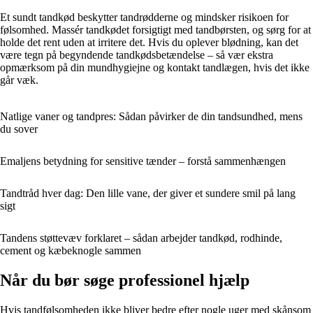
Et sundt tandkød beskytter tandrødderne og mindsker risikoen for
følsomhed. Massér tandkødet forsigtigt med tandbørsten, og sørg for at
holde det rent uden at irritere det. Hvis du oplever blødning, kan det
være tegn på begyndende tandkødsbetændelse – så vær ekstra
opmærksom på din mundhygiejne og kontakt tandlægen, hvis det ikke
går væk.
Natlige vaner og tandpres: Sådan påvirker de din tandsundhed, mens
du sover
Emaljens betydning for sensitive tænder – forstå sammenhængen
Tandtråd hver dag: Den lille vane, der giver et sundere smil på lang
sigt
Tandens støttevæv forklaret – sådan arbejder tandkød, rodhinde,
cement og kæbeknogle sammen
Når du bør søge professionel hjælp
Hvis tandfølsomheden ikke bliver bedre efter nogle uger med skånsom