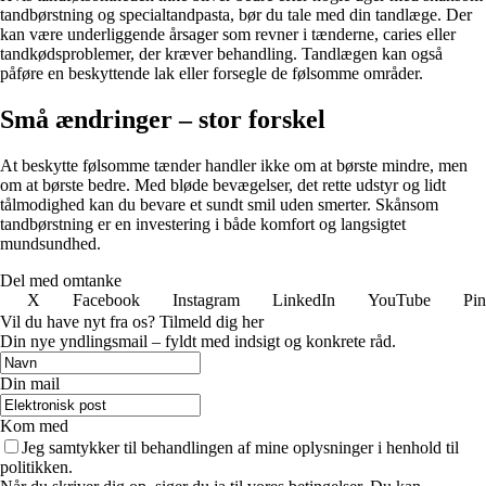
tandbørstning og specialtandpasta, bør du tale med din tandlæge. Der
kan være underliggende årsager som revner i tænderne, caries eller
tandkødsproblemer, der kræver behandling. Tandlægen kan også
påføre en beskyttende lak eller forsegle de følsomme områder.
Små ændringer – stor forskel
At beskytte følsomme tænder handler ikke om at børste mindre, men
om at børste bedre. Med bløde bevægelser, det rette udstyr og lidt
tålmodighed kan du bevare et sundt smil uden smerter. Skånsom
tandbørstning er en investering i både komfort og langsigtet
mundsundhed.
Del med omtanke
X
Facebook
Instagram
LinkedIn
YouTube
Pin
Vil du have nyt fra os? Tilmeld dig her
Din nye yndlingsmail – fyldt med indsigt og konkrete råd.
Din mail
Kom med
Jeg samtykker til behandlingen af mine oplysninger i henhold til
politikken.