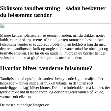
Skånsom tandbørstning – sådan beskytter
du følsomme tænder
Mange kender følelsen: et jag gennem tanden, når du drikker noget
koldt, eller en skarp smerte, når tandbørsten rammer et bestemt sted.
Følsomme tænder er et udbredt problem, men heldigvis kan du med
den rette tandbørsteteknik og nogle enkle vaner mindske ubehaget og
beskytte emaljen. Her får du en guide til, hvordan du børster tænder
skånsomt – uden at gå på kompromis med renheden.
Hvorfor bliver tænderne følsomme?
Tandfølsomhed opstår, når tandens beskyttende lag – emaljen eller
tandkødet – bliver slidt eller trukket tilbage, så dentinen (det
underliggende lag) bliver blottet. Dentinen indeholder små kanaler, der
fører direkte ind til tandnerven, og derfor reagerer tanden på kulde,
varme, sødt eller surt.
De mest almindelige årsager er: