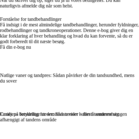
Når du skriver dig op, siger du ja til vores betingelser. Du kan
naturligvis afmelde dig når som helst.
Forståelse for tandbehandlinger
Få indsigt i de mest almindelige tandbehandlinger, herunder fyldninger,
rodbehandlinger og tandkroneoperationer. Denne e-bog giver dig en
klar forklaring af hver behandling og hvad du kan forvente, så du er
godt forberedt til dit næste besøg.
Få din e-bog nu
Natlige vaner og tandpres: Sådan påvirker de din tandsundhed, mens
du sover
Emaljens betydning for sensitive tænder – forstå sammenhængen
Caries på forskellige steder: Sådan viser huller i tænderne sig
afhængigt af tandens område